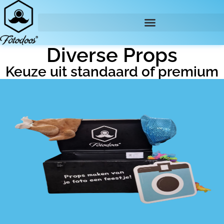
Diverse Props
Keuze uit standaard of premium