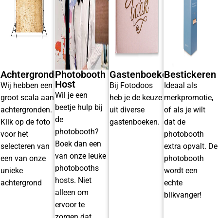
Achtergronden
Photobooth
Gastenboeken
Bestickeren
Host
Wij hebben een
Bij Fotodoos
Ideaal als
Wil je een
groot scala aan
heb je de keuze
merkpromotie,
beetje hulp bij
achtergronden.
uit diverse
of als je wilt
de
Klik op de foto
gastenboeken.
dat de
photobooth?
voor het
photobooth
Boek dan een
selecteren van
extra opvalt. De
van onze leuke
een van onze
photobooth
photobooths
unieke
wordt een
hosts. Niet
achtergrond
echte
alleen om
blikvanger!
ervoor te
zorgen dat