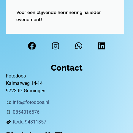
Voor een blijvende herinnering na ieder
evenement!
Contact
Fotodoos
Kalmarweg 14-14
9723JG Groningen
info@fotodoos.nl
0854016576
K.v.k. 94811857